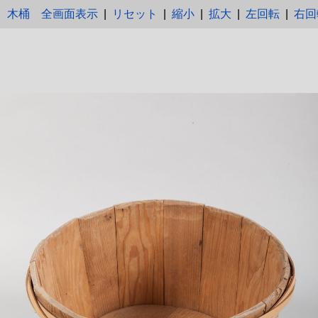
木桶
全画面表示
|
リセット
|
縮小
|
拡大
|
左回転
|
右回