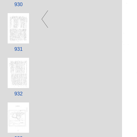
930
931
932