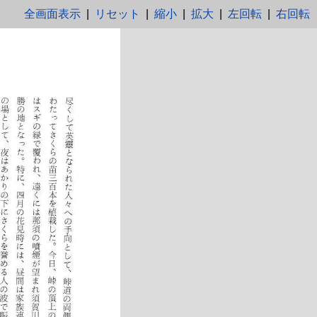
全画面表示
|
リセット
|
縮小
|
拡大
|
左回転
|
右回転