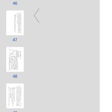
46
47
48