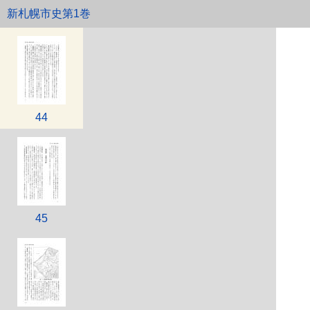
新札幌市史第1巻
43
44
45