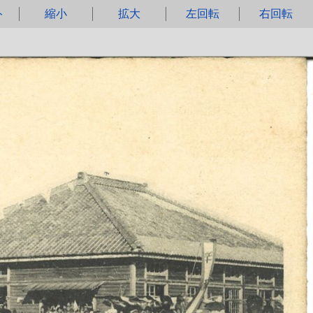
ト
縮小
拡大
左回転
右回転