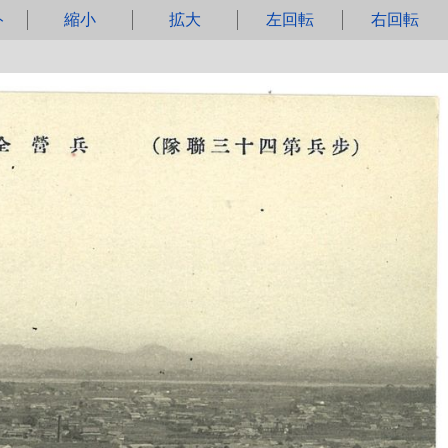
ト
縮小
拡大
左回転
右回転