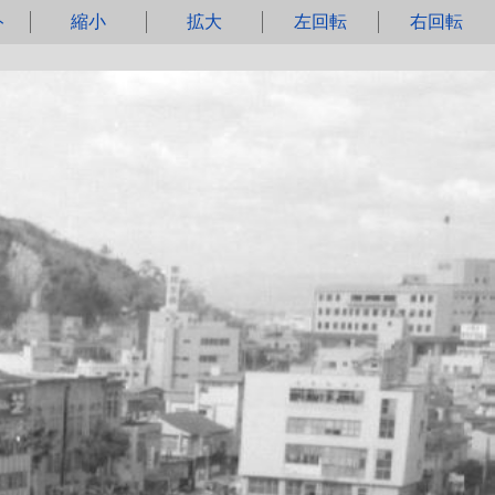
ト
縮小
拡大
左回転
右回転