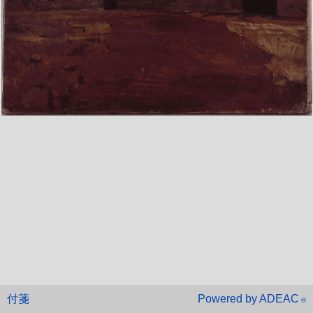
付箋
Powered by ADEAC
®