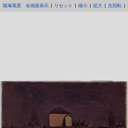
狐塚風景
全画面表示
|
リセット
|
縮小
|
拡大
|
左回転
|