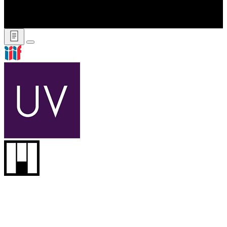
IIIFマニフェストURL
https://adeac.jp/viewitem/abiko-library/viewer/iiif/v00015300-
189/manifest.json
Copy
タイトル