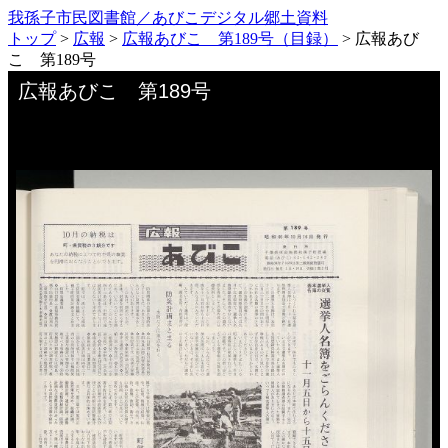
我孫子市民図書館／あびこデジタル郷土資料
トップ
>
広報
>
広報あびこ 第189号（目録）
>
広報あび
こ 第189号
Skip to downloads and alternative formats
Media Viewer
広報あびこ 第189号