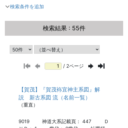
検索条件を追加
検索結果
: 55件
/ 2ページ
【賀茂】『賀茂袮宜神主系図』解
説 新古系図 流（名前一覧）
（重直）
9019 神道大系記載頁： 447 Ｄ