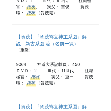
ＶＤ： 1 世代： 9世代 社職極
官：
権祝
, 実父： 重俊 賀茂
職：
権祝
（賀茂職）
【賀茂】『賀茂袮宜神主系図』解
説 新古系図 流（名前一覧）
（重隆）
9064 神道大系記載頁： 450
ＤＶＤ： 2 世代： 11世代 社職
極官：
権祝
, 実父： 重ー 賀茂
職：
権祝
（賀茂職）
【賀茂】『賀茂袮宜神主系図』解