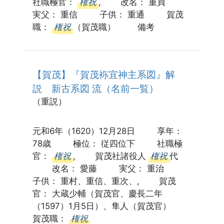
社職極官：
権祝
, 改名： 重貞
実父： 重信 子供： 重通 賀茂
職：
権祝
（賀茂職） 備考
【賀茂】『賀茂袮宜神主系図』解
説 新古系図 流（名前一覧）
（重説）
元和6年（1620）12月28日 享年：
78歳 極位： 従四位下 社職極
官：
権祝
, 賀茂社諸役人
権祝
代
改名： 愛藤 実父： 重治
子供： 重村、重信、重次、, 賀茂
官： 大蔵少輔（賀茂官、慶長二年
（1597）1月5日）、隼人（賀茂官）
賀茂職：
権祝