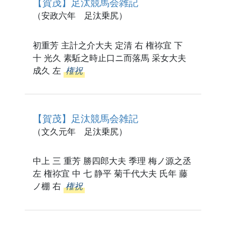
【賀茂】足汰競馬会雑記
（安政六年 足汰乗尻）
初重芳 主計之介大夫 定清 右 権祢宜 下
十 光久 素駈之時止口ニ而落馬 采女大夫
成久 左
権祝
【賀茂】足汰競馬会雑記
（文久元年 足汰乗尻）
中上 三 重芳 勝四郎大夫 季理 梅ノ源之丞
左 権祢宜 中 七 静平 菊千代大夫 氏年 藤
ノ棚 右
権祝