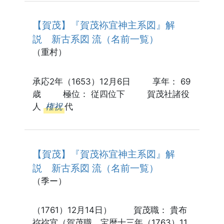
【賀茂】『賀茂袮宜神主系図』解
説 新古系図 流（名前一覧）
（重村）
承応2年（1653）12月6日 享年： 69
歳 極位： 従四位下 賀茂社諸役
人
権祝
代
【賀茂】『賀茂袮宜神主系図』解
説 新古系図 流（名前一覧）
（季ー）
（1761）12月14日） 賀茂職： 貴布
祢祢宜（賀茂職、宝暦十三年（1763）11