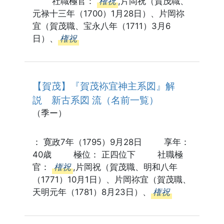
社職極官：
権祝
,片岡祝（賀茂職、
元禄十三年（1700）1月28日）、片岡祢
宜（賀茂職、宝永八年（1711）3月6
日）、
権祝
【賀茂】『賀茂袮宜神主系図』解
説 新古系図 流（名前一覧）
（季ー）
： 寛政7年（1795）9月28日 享年：
40歳 極位： 正四位下 社職極
官：
権祝
,片岡祝（賀茂職、明和八年
（1771）10月1日）、片岡祢宜（賀茂職、
天明元年（1781）8月23日）、
権祝