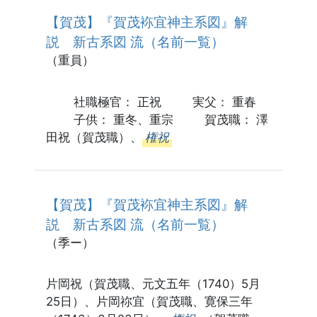
【賀茂】『賀茂袮宜神主系図』解
説 新古系図 流（名前一覧）
（重員）
社職極官： 正祝 実父： 重春
子供： 重冬、重宗 賀茂職： 澤
田祝（賀茂職）、
権祝
【賀茂】『賀茂袮宜神主系図』解
説 新古系図 流（名前一覧）
（季ー）
片岡祝（賀茂職、元文五年（1740）5月
25日）、片岡祢宜（賀茂職、寛保三年