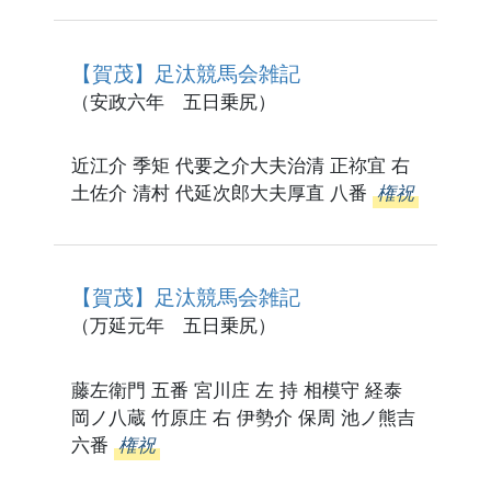
【賀茂】足汰競馬会雑記
（安政六年 五日乗尻）
近江介 季矩 代要之介大夫治清 正祢宜 右
土佐介 清村 代延次郎大夫厚直 八番
権祝
【賀茂】足汰競馬会雑記
（万延元年 五日乗尻）
藤左衛門 五番 宮川庄 左 持 相模守 経泰
岡ノ八蔵 竹原庄 右 伊勢介 保周 池ノ熊吉
六番
権祝