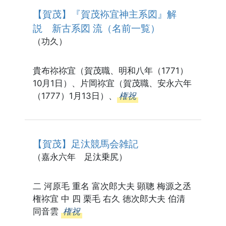
【賀茂】『賀茂袮宜神主系図』解
説 新古系図 流（名前一覧）
（功久）
貴布祢祢宜（賀茂職、明和八年（1771）
10月1日）、片岡祢宜（賀茂職、安永六年
（1777）1月13日）、
権祝
【賀茂】足汰競馬会雑記
（嘉永六年 足汰乗尻）
二 河原毛 重名 富次郎大夫 顕聰 梅源之丞
権祢宜 中 四 栗毛 右久 徳次郎大夫 伯清
同音雲
権祝