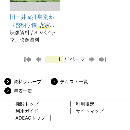
旧三井家拝島別邸
（啓明学園
北泉
寮
映像資料 / 3Dパノラ
）
マ、映像資料
/ 1ページ
資料グループ
テキスト一覧
年表一覧
機関トップ
利用規定
利用ガイド
サイトマップ
ADEACトップ