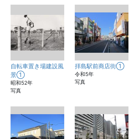
自転車置き場建設風
拝島駅前商店街①
景①
令和5年
写真
昭和52年
写真