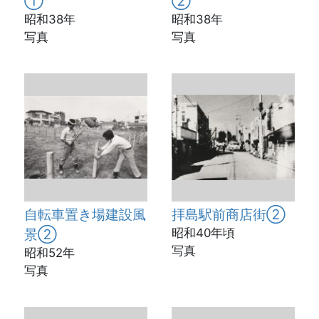
①
②
昭和38年
昭和38年
写真
写真
自転車置き場建設風
拝島駅前商店街②
景②
昭和40年頃
写真
昭和52年
写真