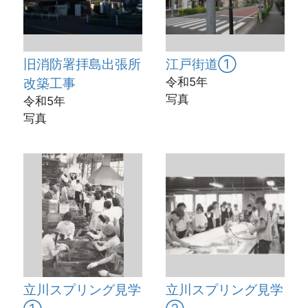
旧消防署拝島出張所
江戸街道①
改築工事
令和5年
写真
令和5年
写真
立川スプリング見学
立川スプリング見学