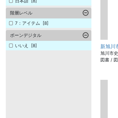
日本語
[8]
階層レベル
7：アイテム
[8]
ボーンデジタル
いいえ
[8]
新旭川
旭川市史
図書 / 