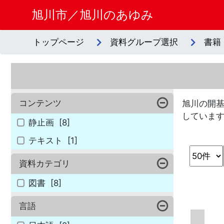
旭川市／旭川のあゆみ
トップページ
資料グループ選択
書籍
コンテンツ
旭川の開基
しています
静止画
[8]
テキスト
[1]
資料カテゴリ
図書
[8]
言語