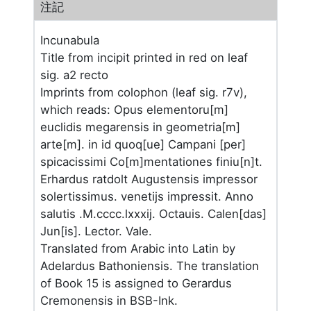
注記
Incunabula
Title from incipit printed in red on leaf
sig. a2 recto
Imprints from colophon (leaf sig. r7v),
which reads: Opus elementoru[m]
euclidis megarensis in geometria[m]
arte[m]. in id quoq[ue] Campani [per]
spicacissimi Co[m]mentationes finiu[n]t.
Erhardus ratdolt Augustensis impressor
solertissimus. venetijs impressit. Anno
salutis .M.cccc.lxxxij. Octauis. Calen[das]
Jun[is]. Lector. Vale.
Translated from Arabic into Latin by
Adelardus Bathoniensis. The translation
of Book 15 is assigned to Gerardus
Cremonensis in BSB-Ink.