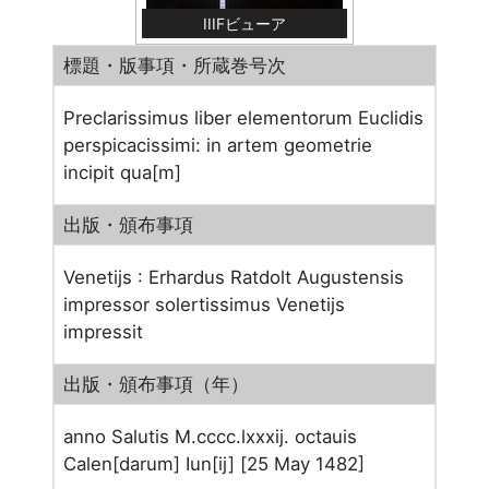
IIIFビューア
標題・版事項・所蔵巻号次
Preclarissimus liber elementorum Euclidis
perspicacissimi: in artem geometrie
incipit qua[m]
出版・頒布事項
Venetijs : Erhardus Ratdolt Augustensis
impressor solertissimus Venetijs
impressit
出版・頒布事項（年）
anno Salutis M.cccc.lxxxij. octauis
Calen[darum] Iun[ij] [25 May 1482]