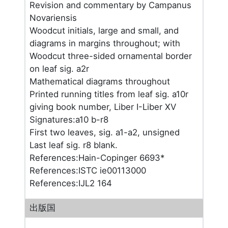
Revision and commentary by Campanus
Novariensis
Woodcut initials, large and small, and
diagrams in margins throughout; with
Woodcut three-sided ornamental border
on leaf sig. a2r
Mathematical diagrams throughout
Printed running titles from leaf sig. a10r
giving book number, Liber I-Liber XV
Signatures:a10 b-r8
First two leaves, sig. a1-a2, unsigned
Last leaf sig. r8 blank.
References:Hain-Copinger 6693*
References:ISTC ie00113000
References:IJL2 164
出版国