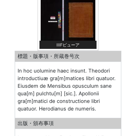
IIIFビューア
標題・版事項・所蔵巻号次
In hoc uolumine haec insunt. Theodori
introductiuæ gra[m]matices libri quatuor.
Eiusdem de Mensibus opusculum sane
qua[m] pulchtu[m] [sic.]. Apollonii
gra[m]matici de constructione libri
quatuor. Herodianus de numeris.
出版・頒布事項