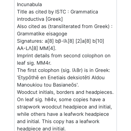
Incunabula
Title as cited by ISTC : Grammatica
introductiva [Greek]
Also cited as (transliterated from Greek) :
Grammatike eisagoge
Signatures: a[8] bβ-lλ[8] [2]a[8] b[10]
AA-LΛ[8] MM[4].
Imprint details from second colophon on
leaf sig. MM4r.
The first colophon (sig. lλ8r) is in Greek:
'Etypōthē en Enetiais deksiotēti Aldou
Manoukiou tou Basianeōs'.
Woodcut initials, borders and headpieces.
On leaf sig. hθ4v, some copies have a
strapwork woodcut headpiece and initial,
while others have a leafwork headpiece
and initial. This copy has a leafwork
headpiece and initial.