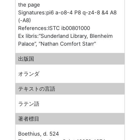
the page
Signatures:pi6 a-o8-4 P8 q-z4-8 &4 A8
(-A8)
References:ISTC ib00801000
Ex libris:”Sunderland Library, Blenheim
Palace”, ”Nathan Comfort Starr”
出版国
オランダ
テキストの言語
ラテン語
著者標目
Boethius, d. 524