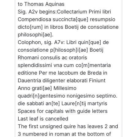
to Thomas Aquinas
Sig. A2v begins:Collectarium Primi libri
Compendiosa succincta[que] resumpsio
dicto[rum] in libros Boetij de consolatione
philosophi[ae].
Colophon, sig. A7v: Libri quin[que] de
consolatione p[hilosoph]i[ae] Boetij
Rhomani consulis ac oratoris
splendidissimi vna cum co[m]mentaria
editione Per me Iacobum de Breda in
Dauentria diligenter elaborati Finiunt
Anno grati[ae] Millesimo
quadri[n]gentesimo nonigesimo septimo.
die sabbati an[te] Laure[n]tij martyris
Spaces for capitals with guide letters
Last leaf is cancelled
The first unsigned quire has leaves 2 and
3 numbered in roman at the bottom of