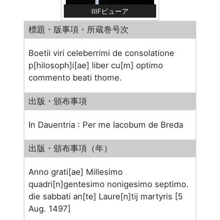
IIIFビューア
標題・版事項・所蔵巻号次
Boetii viri celeberrimi de consolatione
p[hilosoph]i[ae] liber cu[m] optimo
commento beati thome.
出版・頒布事項
In Dauentria : Per me Iacobum de Breda
出版・頒布事項（年）
Anno grati[ae] Millesimo
quadri[n]gentesimo nonigesimo septimo.
die sabbati an[te] Laure[n]tij martyris [5
Aug. 1497]