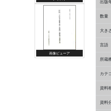
出版
数量
大き
言語
画像ビューア
所蔵
カテ
資料
資料