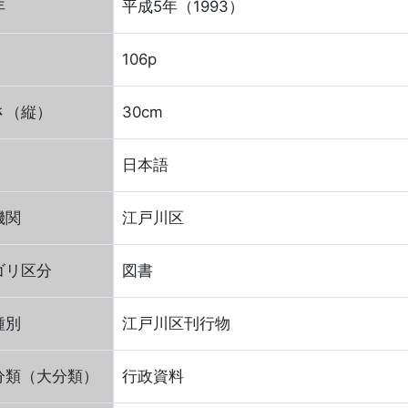
年
平成5年（1993）
106p
さ（縦）
30cm
日本語
機関
江戸川区
ゴリ区分
図書
種別
江戸川区刊行物
分類（大分類）
行政資料