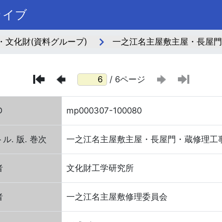
カイブ
・文化財(資料グループ)
一之江名主屋敷主屋・長屋門
/ 6ページ
D
mp000307-100080
ル. 版. 巻次
一之江名主屋敷主屋・長屋門・蔵修理工
者
文化財工学研究所
者
一之江名主屋敷修理委員会