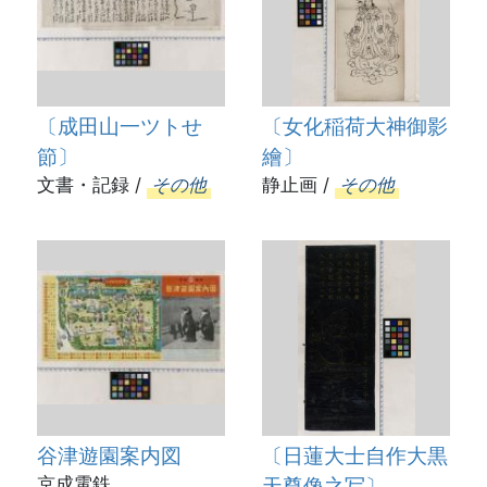
〔成田山一ツトせ
〔女化稲荷大神御影
節〕
繪〕
文書・記録 /
その他
静止画 /
その他
谷津遊園案内図
〔日蓮大士自作大黒
京成電鉄
天尊像之写〕