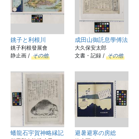
銚子と利根川
成田山御託息學傅法
銚子利根發展會
大久保安太郎
静止画 /
その他
文書・記録 /
その他
蟠龍石宇賀神略縁記
避暑避寒の房総