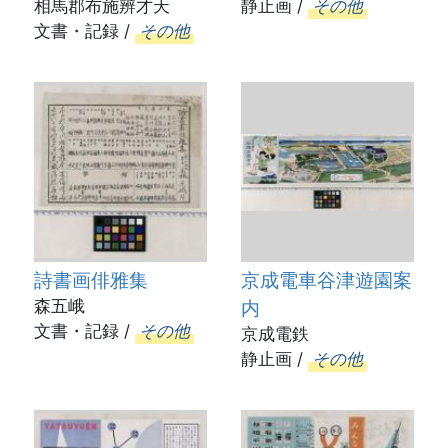
相馬郡布施辨才天
静止画 /
その他
文書・記録 /
その他
詩書画俳雅集
京成電車谷津遊園案
森五峨
内
文書・記録 /
その他
京成電鉄
静止画 /
その他