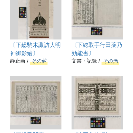
〔下総駒木諏訪大明
〔下総取手行田薬乃
神御影繪〕
効能書〕
静止画 /
その他
文書・記録 /
その他