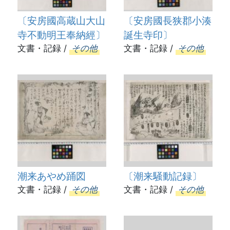
〔安房國高蔵山大山
〔安房國長狭郡小湊
寺不動明王奉納經〕
誕生寺印〕
文書・記録 /
その他
文書・記録 /
その他
潮来あやめ踊図
〔潮来騒動記録〕
文書・記録 /
その他
文書・記録 /
その他