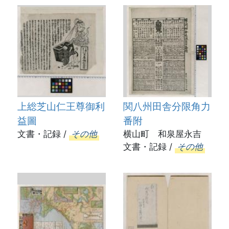
上総芝山仁王尊御利
関八州田舎分限角力
益圖
番附
文書・記録 /
その他
横山町 和泉屋永吉
文書・記録 /
その他