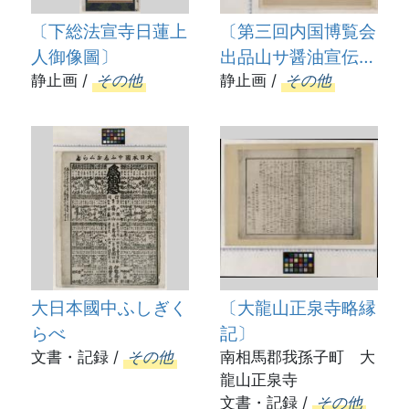
〔下総法宣寺日蓮上
〔第三回内国博覧会
人御像圖〕
出品山サ醤油宣伝び
静止画 /
その他
ら〕
静止画 /
その他
大日本國中ふしぎく
〔大龍山正泉寺略縁
らべ
記〕
文書・記録 /
その他
南相馬郡我孫子町 大
龍山正泉寺
文書・記録 /
その他