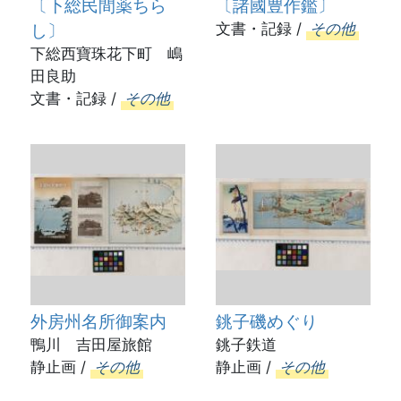
〔下総民間薬ちら
〔諸國豊作鑑〕
し〕
文書・記録 /
その他
下総西寶珠花下町 嶋
田良助
文書・記録 /
その他
外房州名所御案内
銚子磯めぐり
鴨川 吉田屋旅館
銚子鉄道
静止画 /
その他
静止画 /
その他