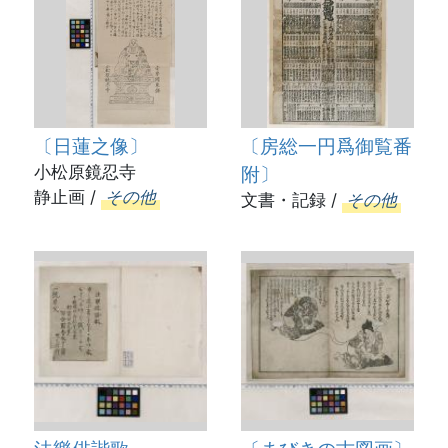
〔日蓮之像〕
〔房総一円爲御覧番
小松原鏡忍寺
附〕
静止画 /
その他
文書・記録 /
その他