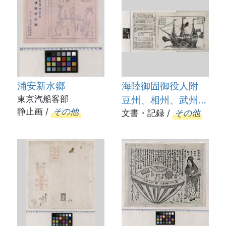
浦安新水郷
海陸御固御役人附
東京汽船客部
豆州、相州、武州、
静止画 /
その他
上総、下総、安房州
文書・記録 /
その他