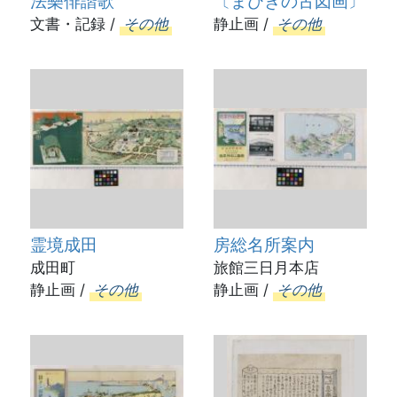
法樂俳諧歌
〔まびきの古図画〕
文書・記録 /
その他
静止画 /
その他
霊境成田
房総名所案内
成田町
旅館三日月本店
静止画 /
その他
静止画 /
その他