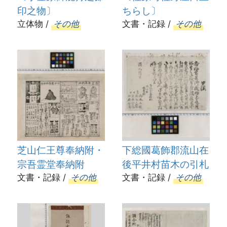
印之物〕
ちらし〕
立体物 /
その他
文書・記録 /
その他
芝山仁王尊奉納附・
下総國葛飾郡流山在
宗吾霊堂奉納附
後平井村苗木の引札
文書・記録 /
その他
文書・記録 /
その他