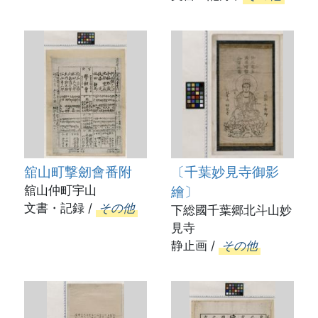
舘山町撃劒會番附
〔千葉妙見寺御影
舘山仲町宇山
繪〕
文書・記録 /
その他
下総國千葉郷北斗山妙
見寺
静止画 /
その他