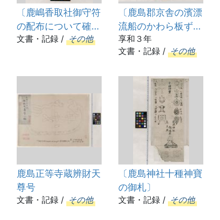
〔鹿嶋香取社御守符
〔鹿島郡京舎の濱漂
の配布について確証
流船のかわら板ず
印〕
文書・記録 /
その他
り〕
享和３年
文書・記録 /
その他
鹿島正等寺蔵辨財天
〔鹿島神社十種神寶
尊号
の御札〕
文書・記録 /
その他
文書・記録 /
その他