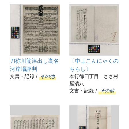
刀祢川筋津出し高名
〔中山こんにゃくの
河岸場評判
ちらし〕
文書・記録 /
その他
本行徳四丁目 ささ村
屋清八
文書・記録 /
その他