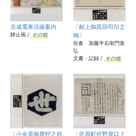
京成電車沿線案内
〔献上御菎蒻司印之
静止画 /
その他
物〕
佐倉 加藤半右衛門覚
弘
文書・記録 /
その他
〔小金原御鹿狩之節
〔佐原町佐野屋口上