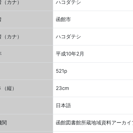
者（カナ）
ハコダテシ
者
函館市
者（カナ）
ハコダテシ
年
平成10年2月
521p
さ（縦）
23cm
日本語
機関
函館図書館所蔵地域資料アーカイ