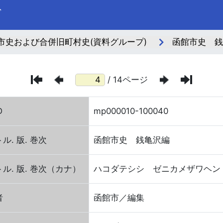
ブ
市史および合併旧町村史(資料グループ)
函館市史 銭
/ 14ページ
D
mp000010-100040
ル. 版. 巻次
函館市史 銭亀沢編
ル. 版. 巻次（カナ）
ハコダテシシ ゼニカメザワヘン
者
函館市／編集