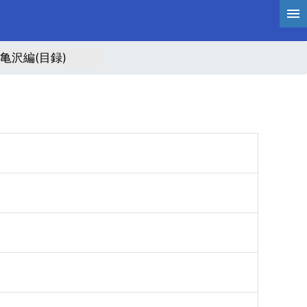
亀沢編(目録)