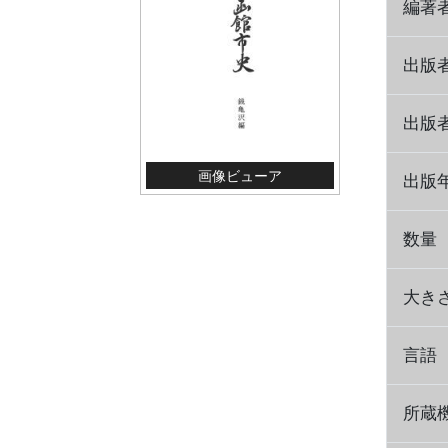
編著
出版
出版
画像ビューア
出版
数量
大き
言語
所蔵