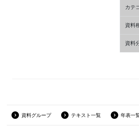
カテ
資料
資料
資料グループ
テキスト一覧
年表一