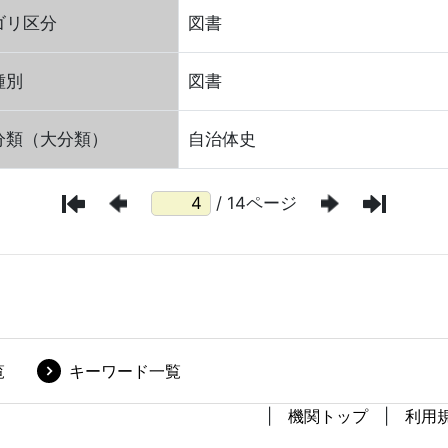
ゴリ区分
図書
種別
図書
分類（大分類）
自治体史
/ 14ページ
覧
キーワード一覧
機関トップ
利用