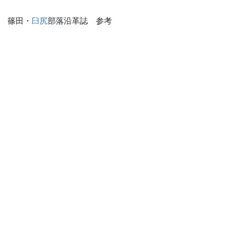
篠田・
臼尻
部落沿革誌 参考