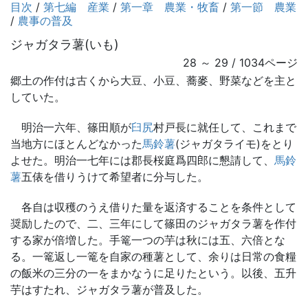
目次
/
第七編 産業
/
第一章 農業・牧畜
/
第一節 農業
/
農事の普及
ジャガタラ薯(いも)
28 ～ 29 / 1034ページ
郷土の作付は古くから大豆、小豆、蕎麥、野菜などを主と
していた。
明治一六年、篠田順が
臼尻
村戸長に就任して、これまで
当地方にほとんどなかった
馬鈴薯
(ジャガタライモ)をとり
よせた。明治一七年には郡長桜庭爲四郎に懇請して、
馬鈴
薯
五俵を借りうけて希望者に分与した。
各自は収穫のうえ借りた量を返済することを条件として
奨励したので、二、三年にして篠田のジャガタラ薯を作付
する家が倍増した。手篭一つの芋は秋には五、六倍とな
る。一篭返し一篭を自家の種薯として、余りは日常の食糧
の飯米の三分の一をまかなうに足りたという。以後、五升
芋はすたれ、ジャガタラ薯が普及した。