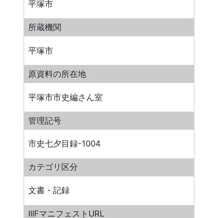
平塚市
所蔵機関
平塚市
原資料の所在地
平塚市市史編さん室
管理記号
市史七夕目録-1004
カテゴリ区分
文書・記録
IIIFマニフェストURL