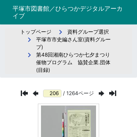
平塚市図書館／ひらつかデジタルアーカ
イブ
トップページ
資料グループ選択
平塚市市史編さん室(資料グルー
プ)
第48回湘南ひらつか七夕まつり
催物プログラム 協賛企業.団体
(目録)
/ 1264ページ