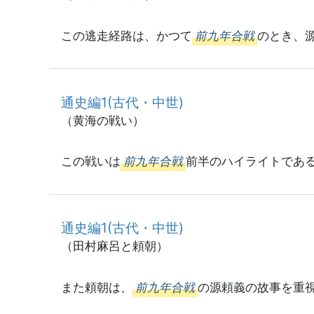
この逃走経路は、かつて
前九年合戦
のとき、
通史編1(古代・中世)
（黄海の戦い）
この戦いは
前九年合戦
前半のハイライトであ
通史編1(古代・中世)
（田村麻呂と頼朝）
また頼朝は、
前九年合戦
の源頼義の故事を重