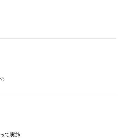
。
の
って実施