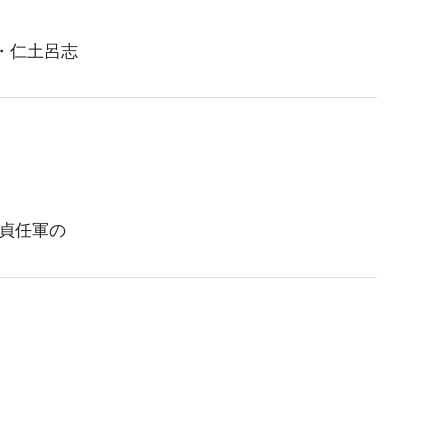
・仁土呂志
貞任軍の