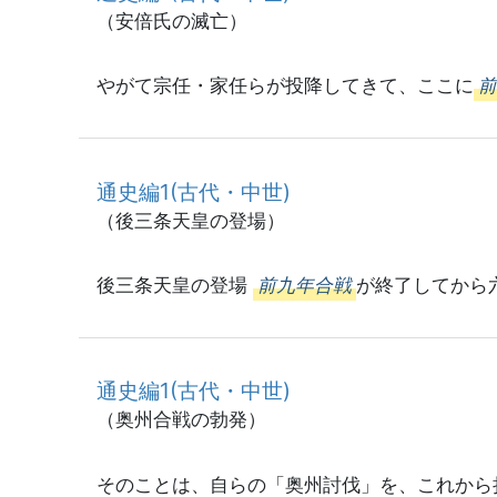
（安倍氏の滅亡）
やがて宗任・家任らが投降してきて、ここに
通史編1(古代・中世)
（後三条天皇の登場）
後三条天皇の登場
前九年合戦
が終了してから
通史編1(古代・中世)
（奥州合戦の勃発）
そのことは、自らの「奥州討伐」を、これから