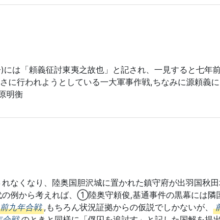
冊)には「頼義征討東夷之故也」と記され、一見すると七年
さに行われようとしている一大軍事作戦,ちなみに源頼義に
原明衡
されなくなり、陸奥国胆沢城に置かれた鎮守府が出羽国秋田
代の例から考えれば、①陸奥守頼俊,基通事件の黒幕には隣
前九年合戦
,もちろん状況証拠からの仮説でしかないが、
年合戦
のときと同様に「俘囚を追討す」と記した国解を提