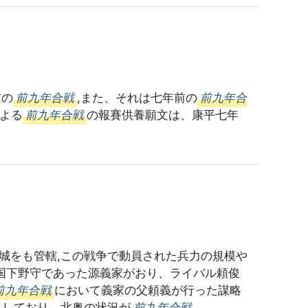
前の
前九年合戦
,また、それは七年前の
前九年合
よる
前九年合戦
の報賽供養願文は、康平七年
城をも管轄,この戦争で動員された兵力の規模や
国下野守であった源義家がおり、ライバル頼俊
前九年合戦
において義家の父頼義が行った謀略
出しており、北奥の状況が
前九年合戦