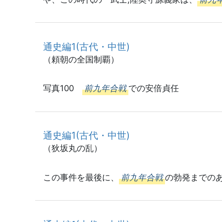
通史編1(古代・中世)
（頼朝の全国制覇）
写真100
前九年合戦
での安倍貞任
通史編1(古代・中世)
（狄坂丸の乱）
この事件を最後に、
前九年合戦
の勃発までの