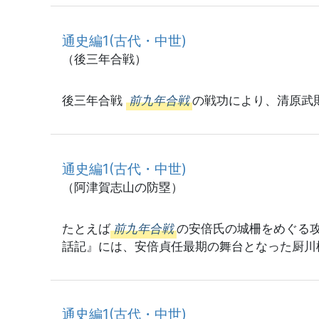
通史編1(古代・中世)
（後三年合戦）
後三年合戦
前九年合戦
の戦功により、清原武
通史編1(古代・中世)
（阿津賀志山の防塁）
たとえば
前九年合戦
の安倍氏の城柵をめぐる
話記』には、安倍貞任最期の舞台となった厨川柵
通史編1(古代・中世)