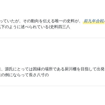
っていたが、その動向を伝える唯一の史料が、
前九年合戦
下のように述べられている(史料四三八
来、源氏にとっては因縁の場所である厨川柵を目指して出発
任の例にならって長さ八寸の