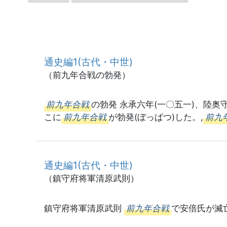
通史編1(古代・中世)
（前九年合戦の勃発）
前九年合戦
の勃発 永承六年(一〇五一)、陸
こに
前九年合戦
が勃発(ぼっぱつ)した。,
前九
通史編1(古代・中世)
（鎮守府将軍清原武則）
鎮守府将軍清原武則
前九年合戦
で安倍氏が滅