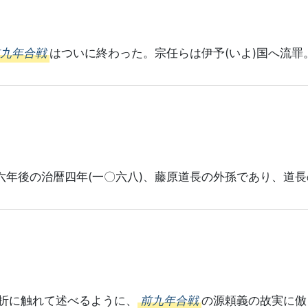
前九年合戦
はついに終わった。宗任らは伊予(いよ)国へ流罪
六年後の治暦四年(一〇六八)、藤原道長の外孫であり、道長
折に触れて述べるように、
前九年合戦
の源頼義の故実に倣