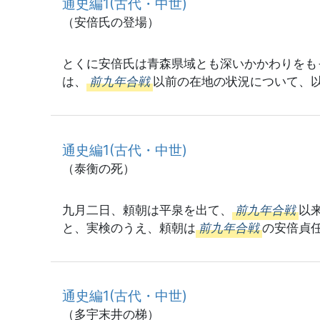
通史編1(古代・中世)
（安倍氏の登場）
とくに安倍氏は青森県域とも深いかかわりをも
は、
前九年合戦
以前の在地の状況について、以
通史編1(古代・中世)
（泰衡の死）
九月二日、頼朝は平泉を出て、
前九年合戦
以
と、実検のうえ、頼朝は
前九年合戦
の安倍貞
通史編1(古代・中世)
（多宇末井の梯）