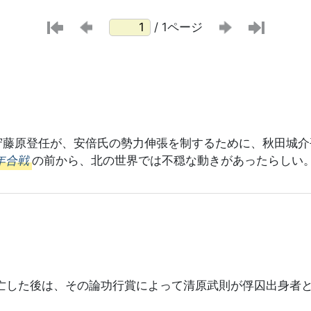
/ 1ページ
奥守藤原登任が、安倍氏の勢力伸張を制するために、秋田城介
年合戦
の前から、北の世界では不穏な動きがあったらしい。
亡した後は、その論功行賞によって清原武則が俘囚出身者