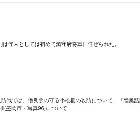
則は俘囚としては初めて鎮守府将軍に任ぜられた。
攻防戦では、僧良照の守る小松柵の攻防について、『陸奥話
(盛岡市・写真96)について