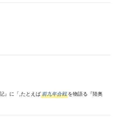
記』に「,たとえば
前九年合戦
を物語る『陸奥