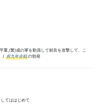
平重,(繁)成の軍を動員して頼良を攻撃して、こ
 /
前九年合戦
の勃発
としてははじめて