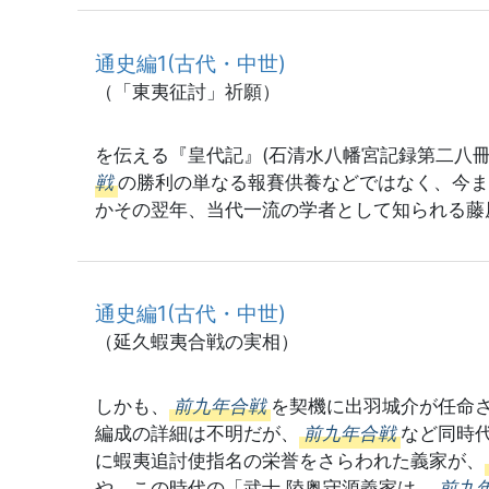
通史編1(古代・中世)
（「東夷征討」祈願）
を伝える『皇代記』(石清水八幡宮記録第二八
戦
の勝利の単なる報賽供養などではなく、今ま
かその翌年、当代一流の学者として知られる藤
通史編1(古代・中世)
（延久蝦夷合戦の実相）
しかも、
前九年合戦
を契機に出羽城介が任命
編成の詳細は不明だが、
前九年合戦
など同時
に蝦夷追討使指名の栄誉をさらわれた義家が、
や、この時代の「武士,陸奥守源義家は、
前九