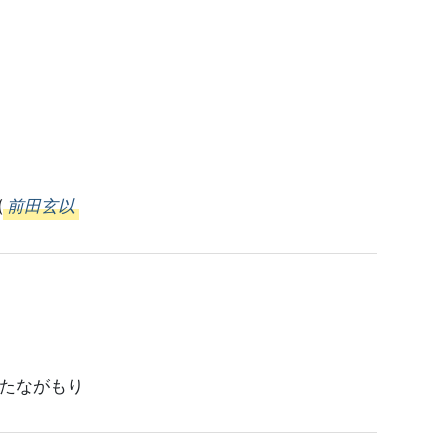
(
前田玄以
したながもり