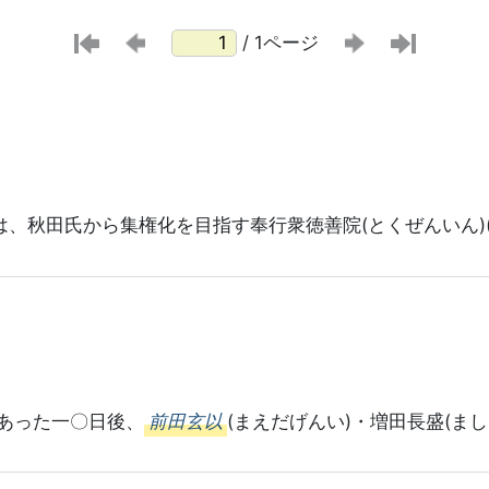
/ 1ページ
は、秋田氏から集権化を目指す奉行衆徳善院(とくぜんいん)
あった一〇日後、
前田玄以
(まえだげんい)・増田長盛(ま