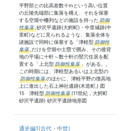
平野部との比高差数十mという高い位置
の丘陵先端部に集落を構え、それを保塞
する空堀や柵列などの施設を持った
防御
性集落
,砂沢平遺跡(大鰐町)・中里城跡(中
里町)などに見られるような、集落全体を
諸施設で同時に保塞する「津軽型
防御性
集落
,だけを空堀や土塁で囲み、その後背
地の平場に十軒～数十軒の竪穴住居を配
置する「上北型
防御性集落
」がある。,
この時期には、津軽型あるいは上北型の
防御性集落
のほかに、津軽平野の徴高地
上に進出した石上神社遺跡(木造町,) 図
15 津軽型
防御性集落
(11世紀，大鰐町
砂沢平遺跡) 砂沢平遺跡地形図
通史編1(古代・中世)