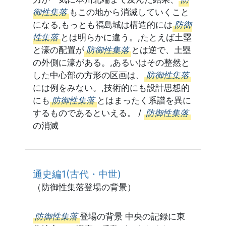
御性集落
もこの地から消滅していくこと
になる,もっとも福島城は構造的には
防御
性集落
とは明らかに違う。,たとえば土塁
と濠の配置が
防御性集落
とは逆で、土塁
の外側に濠がある。,あるいはその整然と
した中心部の方形の区画は、
防御性集落
には例をみない。,技術的にも設計思想的
にも
防御性集落
とはまったく系譜を異に
するものであるといえる。 /
防御性集落
の消滅
通史編1(古代・中世)
（防御性集落登場の背景）
防御性集落
登場の背景 中央の記録に東