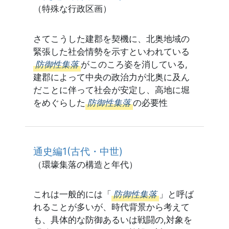
（特殊な行政区画）
さてこうした建郡を契機に、北奥地域の
緊張した社会情勢を示すといわれている
防御性集落
がこのころ姿を消している,
建郡によって中央の政治力が北奥に及ん
だことに伴って社会が安定し、高地に堀
をめぐらした
防御性集落
の必要性
通史編1(古代・中世)
（環壕集落の構造と年代）
これは一般的には「
防御性集落
」と呼ば
れることが多いが、時代背景から考えて
も、具体的な防御あるいは戦闘の,対象を