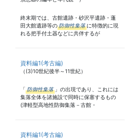
終末期では、古館遺跡・砂沢平遺跡・蓬
田大館遺跡等の
防御性集落
に特徴的に現
れる把手付土器などに共伴するが
資料編1(考古編)
（(3)10世紀後半～11世紀）
「
防御性集落
」の出現であり、これには
集落全体を諸施設で同時に保塞するもの
(津軽型高地性防御集落－古館・
資料編1(考古編)