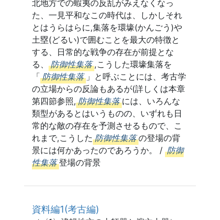
北地方での蝦夷の反乱がみえなくなっ
た、一見平和なこの時代は、しかしそれ
とはうらはらに,集落を環壕(かんごう)や
土塁(どるい)で囲むことを最大の特徴と
する、日常的な戦争の存在が前提とな
る、
防御性集落
,こうした環壕集落を
「
防御性集落
」と呼ぶことには、考古学
の立場からの反論もあるが(詳しくは本章
第四節参照,
防御性集落
には、いろんな
類型があるとはいうものの、いずれも日
常的な敵の存在を予測させるもので、こ
れまで,こうした
防御性集落
の登場の背
景には何かあったのであろうか。 /
防御
性集落
登場の背景
資料編1(考古編)