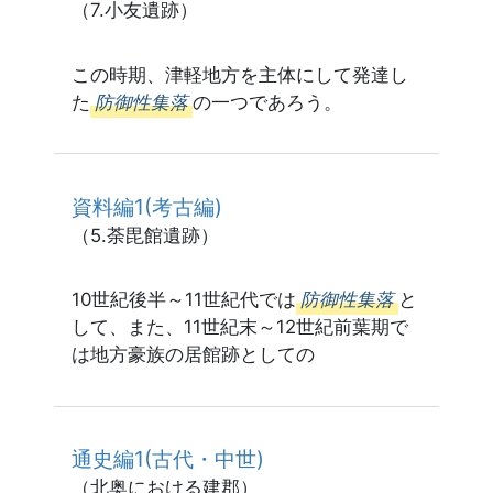
（7.小友遺跡）
この時期、津軽地方を主体にして発達し
た
防御性集落
の一つであろう。
資料編1(考古編)
（5.荼毘館遺跡）
10世紀後半～11世紀代では
防御性集落
と
して、また、11世紀末～12世紀前葉期で
は地方豪族の居館跡としての
通史編1(古代・中世)
（北奥における建郡）