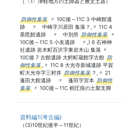
（〈1〉津軽地方の土師器と擦文土器）
防御性集落
〃 10C後～11C 3 中崎館遺
跡 〃 中崎字川原田 集落？,〃 11C 4
荼毘館遺跡 〃 中別所
防御性集落
〃
10C後～11C 5 小友遺跡 〃,) 6 石神神
社遺跡 岩木町百沢字東岩木山 集落 〃
10C後 7 古館遺跡 大鰐町蔵館字古館
防
御性集落
,〃 11C 8 大光寺新城遺跡 平賀
町大光寺字三村井
防御性集落
？,〃 21
蓬田大館遺跡 〃 蓬田字宮本
防御性
集落
〃 10C後～11C 籾圧痕の土製支脚
資料編1(考古編)
（(3)10世紀後半～11世紀）