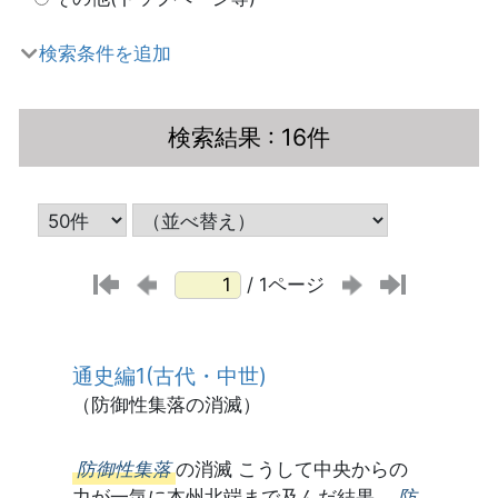
検索条件を追加
検索結果
: 16件
/ 1ページ
通史編1(古代・中世)
（防御性集落の消滅）
防御性集落
の消滅 こうして中央からの
力が一気に本州北端まで及んだ結果、
防