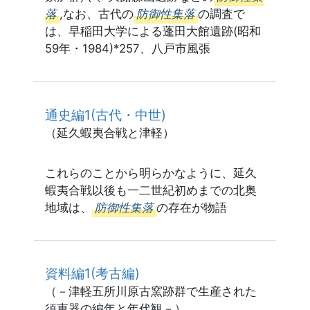
落
,なお、古代の
防御性集落
の調査で
は、早稲田大学による蓬田大館遺跡(昭和
59年・1984)*257、八戸市風張
通史編1(古代・中世)
（延久蝦夷合戦と津軽）
これらのことから明らかなように、延久
蝦夷合戦以後も一二世紀初めまでの北奥
地域は、
防御性集落
の存在が物語
資料編1(考古編)
（－津軽五所川原古窯跡群で生産された
須恵器の編年と年代観－）