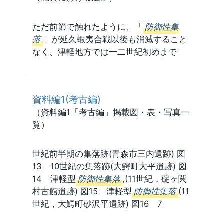
ただ前節で触れたように、「
防御性集
落
」が延久蝦夷合戦以後も消滅すること
なく、津軽地方では一二世紀初めまで
資料編1(考古編)
（資料編1「考古編」掲載図・表・写真一
覧）
世紀前半期の集落跡(青森市三内遺跡) 図
13 10世紀の集落跡(大鰐町大平遺跡) 図
14 津軽型
防御性集落
,(11世紀，碇ヶ関
村古館遺跡) 図15 津軽型
防御性集落
(11
世紀，大鰐町砂沢平遺跡) 図16 7