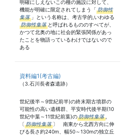
明確にしえないこの種の施設に対して、
機能が明確に限定されてしまう「
防御性
集落
」という名称は、考古学的,いわゆる
防御性集落
と呼ばれるもののすべてが、
かつて北奥の地に社会的緊張関係があっ
たことを物語っているわけではないので
ある
資料編1(考古編)
（3.石川長者森遺跡）
世紀後半～9世紀前半)の終末期古墳群の
可能性の高い遺構群、平安時代後半期(10
世紀中葉～11世紀前葉)の
防御性集落
,
〔
防御性集落
〕 南東から北西方向に伸
びる長さ約240m、幅50～130mの独立丘