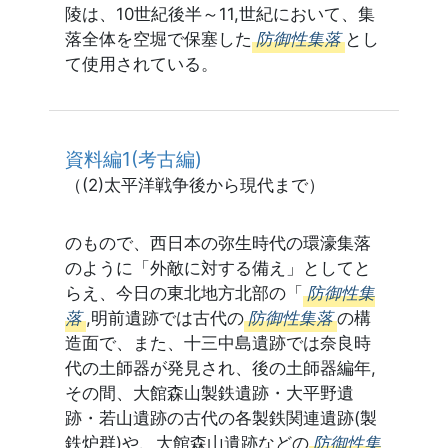
陵は、10世紀後半～11,世紀において、集
落全体を空堀で保塞した
防御性集落
とし
て使用されている。
資料編1(考古編)
（(2)太平洋戦争後から現代まで）
のもので、西日本の弥生時代の環濠集落
のように「外敵に対する備え」としてと
らえ、今日の東北地方北部の「
防御性集
落
,明前遺跡では古代の
防御性集落
の構
造面で、また、十三中島遺跡では奈良時
代の土師器が発見され、後の土師器編年,
その間、大館森山製鉄遺跡・大平野遺
跡・若山遺跡の古代の各製鉄関連遺跡(製
鉄炉群)や、大館森山遺跡などの
防御性集