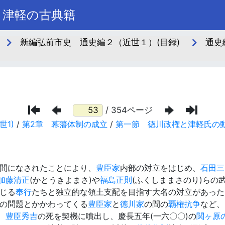
き津軽の古典籍
新編弘前市史 通史編２（近世１）(目録)
通史編
/ 354ページ