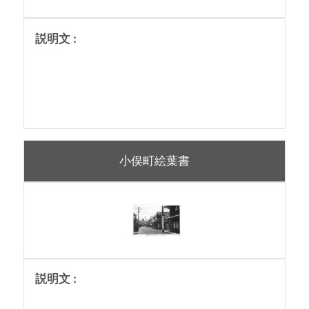
小俣町絵葉書