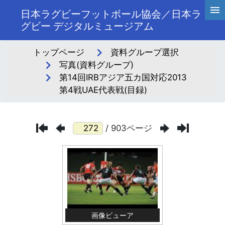
日本ラグビーフットボール協会／日本ラ
グビー デジタルミュージアム
トップページ
資料グループ選択
写真(資料グループ)
第14回IRBアジア五カ国対応2013
第4戦UAE代表戦(目録)
/ 903ページ
画像ビューア