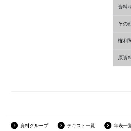
資料
その他
権利
原資
資料グループ
テキスト一覧
年表一