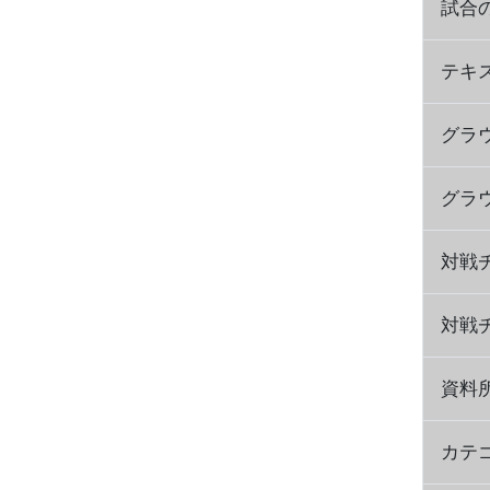
試合
テキ
グラ
グラ
対戦
対戦チ
資料
カテ