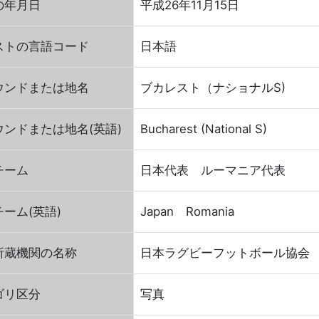
の年月日
平成26年11月15日
ストの言語コード
日本語
ウンドまたは地名
ブカレスト（ナショナルS)
ウンドまたは地名(英語)
Bucharest (National S)
チーム
日本代表 ルーマニア代表
ーム(英語)
Japan Romania
所蔵機関の名称
日本ラグビーフットボール協会
ゴリ区分
写真