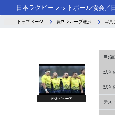
日本ラグビーフットボール協会／日
トップページ
資料グループ選択
写真
目録I
試合
試合名
画像ビューア
テスト