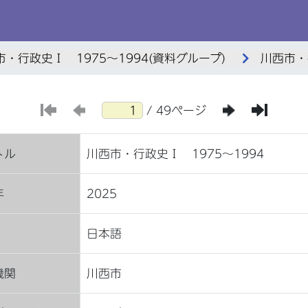
市・行政史Ⅰ 1975～1994(資料グループ)
川西市・
/ 49ページ
トル
川西市・行政史Ⅰ 1975～1994
年
2025
日本語
機関
川西市