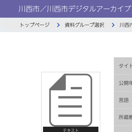
川西市／川西市デジタルアーカイブ
トップページ
資料グループ選択
川西
タイ
公開
言語
所蔵
テキスト