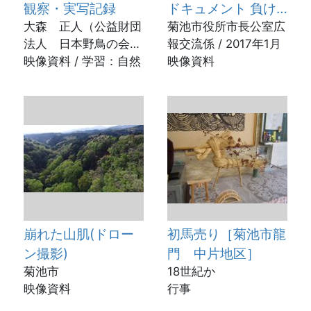
観察・実写記録
ドキュメント 負け
大森 正人（公益財団
んばい菊池 負けん
菊池市役所市長公室広
法人 日本野鳥の会
報交流係 / 2017年1月
ばい熊本
熊本支部会員） /
映像資料 / 学習：自然
映像資料
2023年
崩れた山肌(ドロー
初馬売り［菊池市龍
ン撮影)
門 中片地区］
菊池市
18世紀か
映像資料
行事