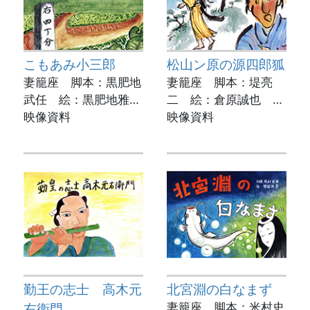
こもあみ小三郎
松山ン原の源四郎狐
妻籠座 脚本：黒肥地
妻籠座 脚本：堤亮
武任 絵：黒肥地雅
二 絵：倉原誠也 実
任 実演：安達里津子
映像資料
演：岡本寿美子
映像資料
動画制作：菊池市立図
動画制作：菊池市立図
書館
書館
勤王の志士 高木元
北宮淵の白なまず
右衛門
妻籠座 脚本：米村史