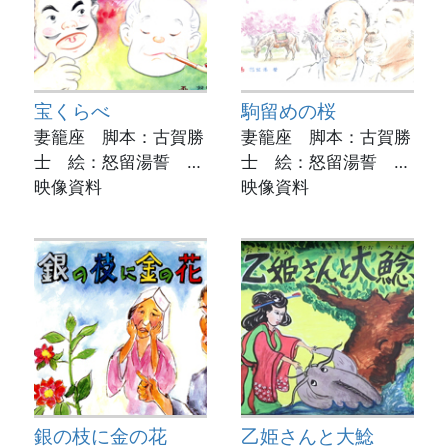
宝くらべ
駒留めの桜
妻籠座 脚本：古賀勝
妻籠座 脚本：古賀勝
士 絵：怒留湯誓 実
士 絵：怒留湯誓 実
演：荒木紀代美
映像資料
演：小林アサ子
映像資料
動画制作：菊池市立図
動画制作：菊池市立図
書館
書館
銀の枝に金の花
乙姫さんと大鯰