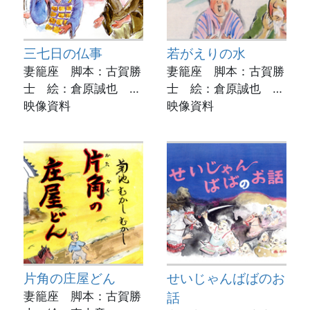
三七日の仏事
若がえりの水
妻籠座 脚本：古賀勝
妻籠座 脚本：古賀勝
士 絵：倉原誠也 実
士 絵：倉原誠也 実
演：立山和信
映像資料
演：小林アサ子
映像資料
動画制作：菊池市立図
動画制作：菊池市立図
書館
書館
片角の庄屋どん
せいじゃんばばのお
妻籠座 脚本：古賀勝
話