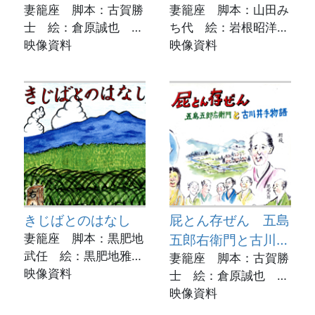
妻籠座 脚本：古賀勝
妻籠座 脚本：山田み
士 絵：倉原誠也 実
ち代 絵：岩根昭洋
演：安達里津子
映像資料
実演：原保奈美
映像資料
動画制作：菊池市立図
動画制作：菊池市立図
書館
書館
きじばとのはなし
屁とん存ぜん 五島
妻籠座 脚本：黒肥地
五郎右衛門と古川井
武任 絵：黒肥地雅
手物語
妻籠座 脚本：古賀勝
任 実演：米村史博
映像資料
士 絵：倉原誠也 実
動画制作：菊池市立図
演：佐々木冴子
映像資料
書館
動画制作：菊池市立図