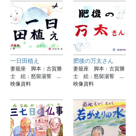
書館
書館
一日田植え
肥後の万太さん
妻籠座 脚本：古賀勝
妻籠座 脚本：古賀勝
士 絵：怒留湯誓 実
士 絵：怒留湯誓 実
演：荒木紀代美
映像資料
演：高宗政禎
映像資料
動画制作：菊池市立図
動画制作：菊池市立図
書館
書館