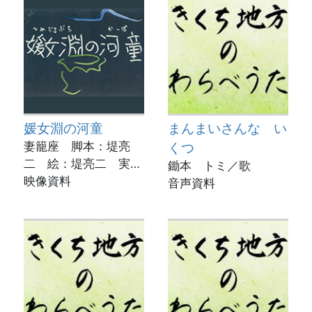
媛女淵の河童
まんまいさんな い
妻籠座 脚本：堤亮
くつ
二 絵：堤亮二 実
鋤本 トミ／歌
演：米村史博
映像資料
音声資料
動画制作：菊池市立図
書館