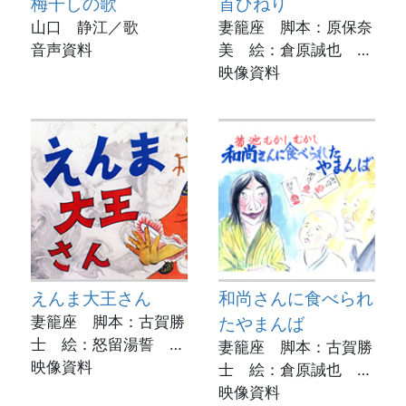
梅干しの歌
首ひねり
山口 静江／歌
妻籠座 脚本：原保奈
音声資料
美 絵：倉原誠也 実
演：原保奈美
映像資料
動画制作：菊池市立図
書館
えんま大王さん
和尚さんに食べられ
妻籠座 脚本：古賀勝
たやまんば
士 絵：怒留湯誓 実
妻籠座 脚本：古賀勝
演：緒方朋子
映像資料
士 絵：倉原誠也 実
動画制作：菊池市立図
演：坂本玲子
映像資料