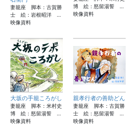
博 絵：怒留湯誓 実
妻籠座 脚本：古賀勝
演：岡本寿美子
映像資料
士 絵：岩根昭洋 実
動画制作：菊池市立図
演：立山和信
映像資料
書館
動画制作：菊池市立図
書館
大坂の手籠ころがし
親孝行者の善助どん
妻籠座 脚本：米村史
妻籠座 脚本：古賀勝
博 絵：怒留湯誓 実
士 絵：怒留湯誓 実
演：米村史博
映像資料
演：坂本玲子
映像資料
動画制作：菊池市立図
動画制作：菊池市立図