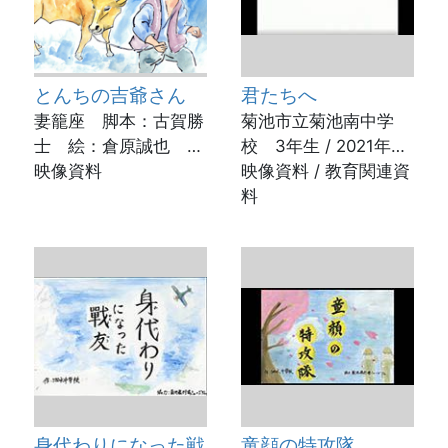
とんちの吉爺さん
君たちへ
妻籠座 脚本：古賀勝
菊池市立菊池南中学
士 絵：倉原誠也 実
校 3年生 / 2021年8
演：佐々木晶子
映像資料
月
映像資料 / 教育関連資
動画制作：菊池市立図
料
書館
身代わりになった戦
童顔の特攻隊