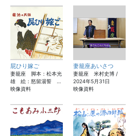
屁ひり嫁ご
妻籠座あいさつ
妻籠座 脚本：松本光
妻籠座 米村史博 /
雄 絵：怒留湯誓 実
2024年5月31日
演：米村史博
映像資料
映像資料
動画制作：菊池市立図
書館