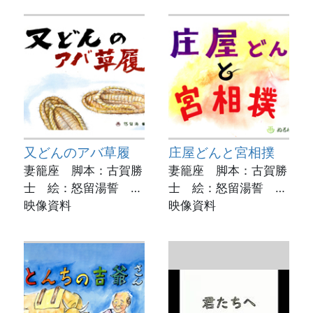
書館
又どんのアバ草履
庄屋どんと宮相撲
妻籠座 脚本：古賀勝
妻籠座 脚本：古賀勝
士 絵：怒留湯誓 実
士 絵：怒留湯誓 実
演：佐々木冴子
映像資料
演：佐々木晶子
映像資料
動画制作：菊池市立図
動画制作：菊池市立図
書館
書館