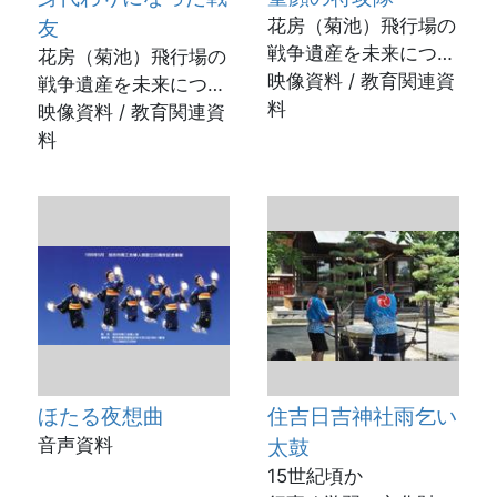
友
花房（菊池）飛行場の
戦争遺産を未来につた
花房（菊池）飛行場の
える会
映像資料 / 教育関連資
戦争遺産を未来につた
菊池市立泗水中学校2
料
える会
映像資料 / 教育関連資
年生 / 2023年3月
菊池市立泗水中学校2
料
年生 有志 / 2021年
10月
ほたる夜想曲
住吉日吉神社雨乞い
音声資料
太鼓
15世紀頃か