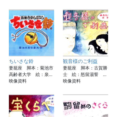
書館
動画制作：菊池市立図
書館
ちいさな鈴
観音様のご利益
妻籠座 脚本：菊池市
妻籠座 脚本：古賀勝
高齢者大学 絵：泉雄
士 絵：怒留湯誓 実
一 実演：井上エミ子
映像資料
演：荒木紀代美
映像資料
動画制作：菊池市立図
動画制作：菊池市立図
書館
書館