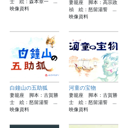
士 絵：森本章一 実
妻籠座 脚本：高宗政
演：井上エミ子
映像資料
禎 絵：怒留湯誓 実
動画制作：菊池市立図
演：高宗政禎
映像資料
書館
動画制作：菊池市立図
書館
白鐘山の五助狐
河童の宝物
妻籠座 脚本：古賀勝
妻籠座 脚本：古賀勝
士 絵：怒留湯誓 実
士 絵：怒留湯誓 実
演：緒方朋子
映像資料
演：井上エミ子
映像資料
動画制作：菊池市立図
動画制作：菊池市立図
書館
書館