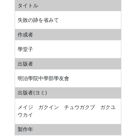
タイトル
失敗の跡を省みて
作成者
學堂子
出版者
明治學院中學部學友會
出版者(ヨミ)
メイジ ガクイン チュウガクブ ガクユ
ウカイ
製作年