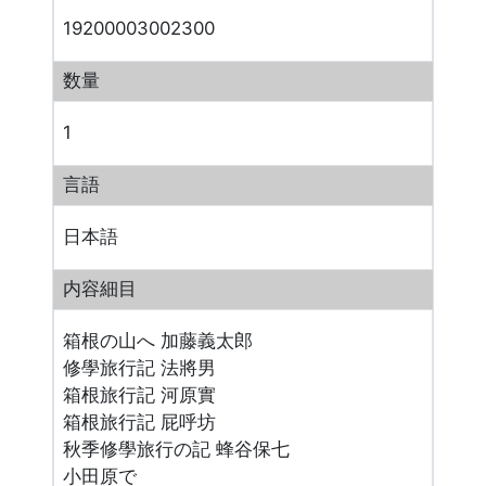
19200003002300
数量
1
言語
日本語
内容細目
箱根の山へ 加藤義太郎
修學旅行記 法將男
箱根旅行記 河原實
箱根旅行記 屁呼坊
秋季修學旅行の記 蜂谷保七
小田原で