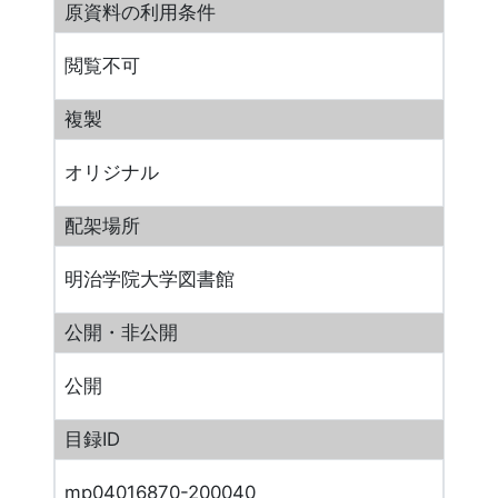
原資料の利用条件
閲覧不可
複製
オリジナル
配架場所
明治学院大学図書館
公開・非公開
公開
目録ID
mp04016870-200040