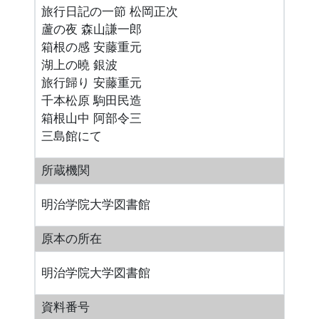
旅行日記の一節 松岡正次
蘆の夜 森山謙一郎
箱根の感 安藤重元
湖上の曉 銀波
旅行歸り 安藤重元
千本松原 駒田民造
箱根山中 阿部令三
三島館にて
所蔵機関
明治学院大学図書館
原本の所在
明治学院大学図書館
資料番号