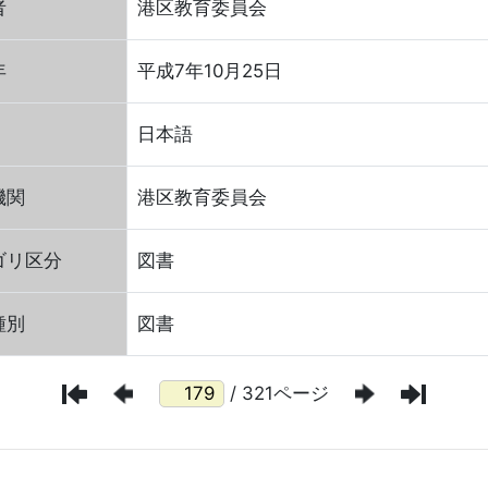
者
港区教育委員会
年
平成7年10月25日
日本語
機関
港区教育委員会
ゴリ区分
図書
種別
図書
/ 321ページ