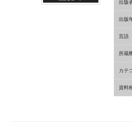
出版
出版
言語
所蔵
カテ
資料