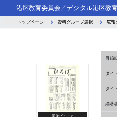
港区教育委員会／デジタル港区教
トップページ
資料グループ選択
広報
目録I
タイト
タイ
編著
画像ビューア