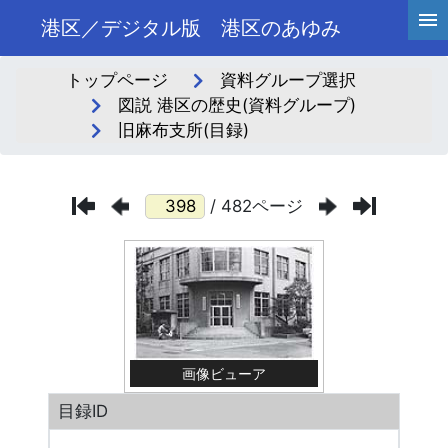
港区／デジタル版 港区のあゆみ
トップページ
資料グループ選択
図説 港区の歴史(資料グループ)
旧麻布支所(目録)
/ 482ページ
画像ビューア
目録ID