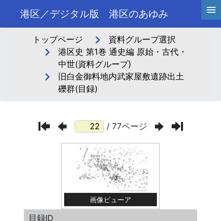
港区／デジタル版 港区のあゆみ
トップページ
資料グループ選択
港区史 第1巻 通史編 原始・古代・
中世(資料グループ)
旧白金御料地内武家屋敷遺跡出土
礫群(目録)
/ 77ページ
画像ビューア
目録ID