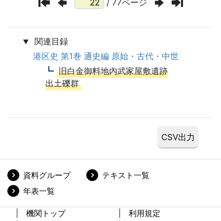
/ 77ページ
関連目録
港区史 第1巻 通史編 原始・古代・中世
旧白金御料地内武家屋敷遺跡
出土礫群
資料グループ
テキスト一覧
年表一覧
機関トップ
利用規定