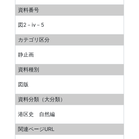
資料番号
図2－ⅳ－5
カテゴリ区分
静止画
資料種別
図版
資料分類（大分類）
港区史 自然編
関連ページURL