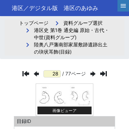
港区／デジタル版 港区のあゆみ
トップページ
資料グループ選択
港区史 第1巻 通史編 原始・古代・
中世(資料グループ)
陸奥八戸藩南部家屋敷跡遺跡出土
の玦状耳飾(目録)
/ 77ページ
画像ビューア
目録ID