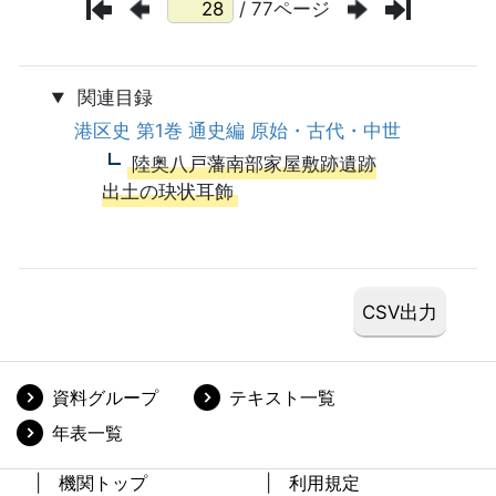
/ 77ページ
関連目録
港区史 第1巻 通史編 原始・古代・中世
陸奥八戸藩南部家屋敷跡遺跡
出土の玦状耳飾
資料グループ
テキスト一覧
年表一覧
機関トップ
利用規定