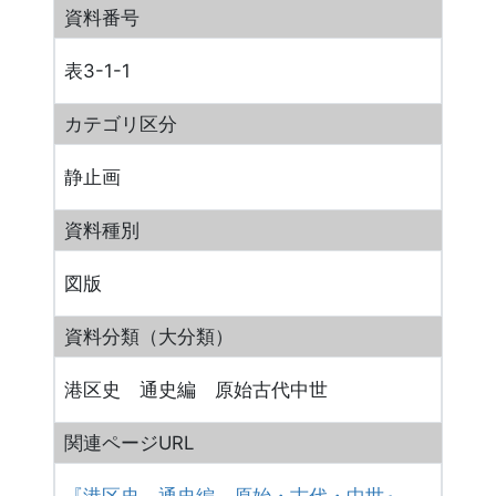
資料番号
表3-1-1
カテゴリ区分
静止画
資料種別
図版
資料分類（大分類）
港区史 通史編 原始古代中世
関連ページURL
『港区史 通史編 原始・古代・中世』