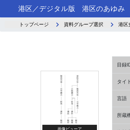
港区／デジタル版 港区のあゆみ
トップページ
資料グループ選択
港区
目録I
タイ
言語
所蔵
画像ビューア