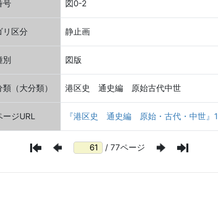
番号
図0-2
ゴリ区分
静止画
種別
図版
分類（大分類）
港区史 通史編 原始古代中世
ージURL
『港区史 通史編 原始・古代・中世』1
/ 77ページ