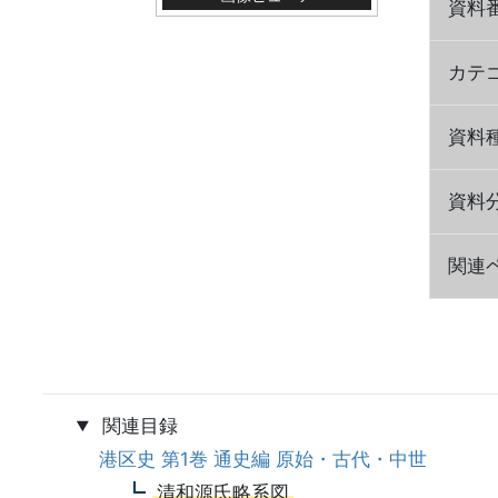
資料
カテ
資料
資料
関連ペ
関連目録
港区史 第1巻 通史編 原始・古代・中世
清和源氏略系図