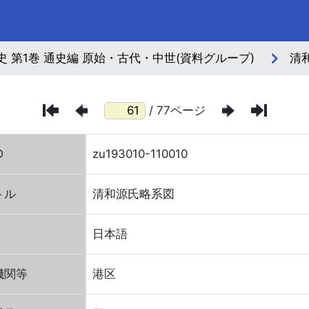
史 第1巻 通史編 原始・古代・中世(資料グループ)
清
/ 77ページ
D
zu193010-110010
トル
清和源氏略系図
日本語
機関等
港区