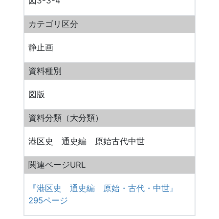
図3-3-4
カテゴリ区分
静止画
資料種別
図版
資料分類（大分類）
港区史 通史編 原始古代中世
関連ページURL
『港区史 通史編 原始・古代・中世』
295ページ