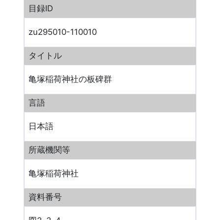
目録ID
zu295010-110010
タイトル
亀塚稲荷神社の板碑群
言語
日本語
所蔵機関等
亀塚稲荷神社
資料番号