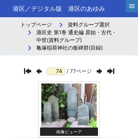
港区／デジタル版 港区のあゆみ
トップページ
資料グループ選択
港区史 第1巻 通史編 原始・古代・
中世(資料グループ)
亀塚稲荷神社の板碑群(目録)
/ 77ページ
画像ビューア