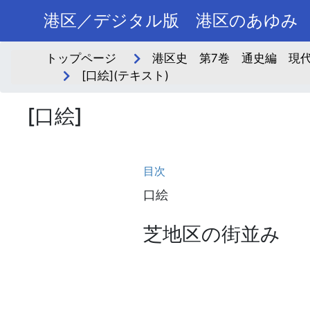
港区／デジタル版 港区のあゆみ
トップページ
港区史 第7巻 通史編 現代
[口絵](テキスト)
[口絵]