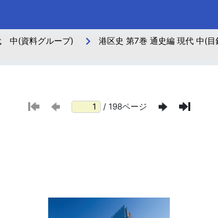
 中(資料グループ)
港区史 第7巻 通史編 現代 中(目
/ 198ページ