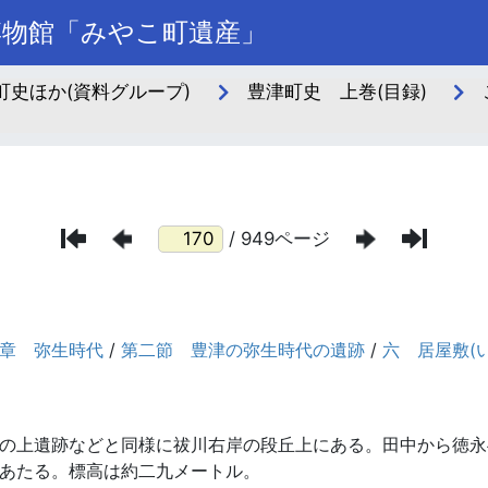
博物館「みやこ町遺産」
史ほか(資料グループ)
豊津町史 上巻(目録)
/ 949ページ