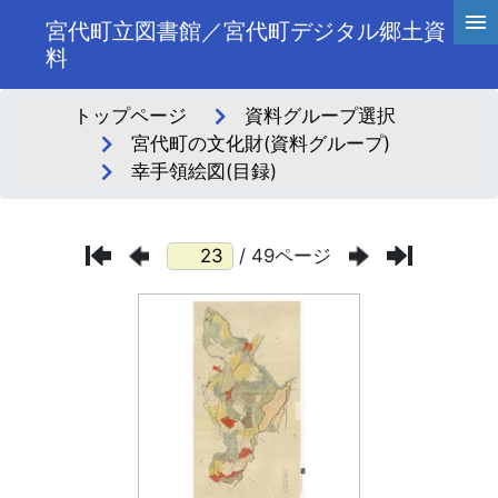
宮代町立図書館／宮代町デジタル郷土資
料
トップページ
資料グループ選択
宮代町の文化財(資料グループ)
幸手領絵図(目録)
/ 49ページ