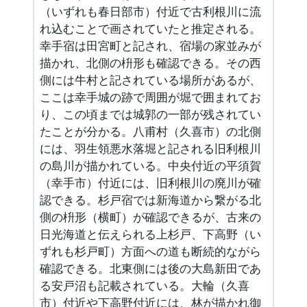
（いずれも春日部市）付近で古利根川に流
れ込むことで画されていたと推定される。
幸手宿は田宮町と記され、宿場の家並みが
描かれ、北側の枡形も確認できる。その西
側には牛村と記されている場所があるが、
ここは幸手城の跡で周囲が堀で囲まれてお
り、この頃までは城郭の一部が残されてい
たことが分かる。八甫村（久喜市）の北側
には、羽生領悪水落堀と記される旧利根川
の島川が描かれている。中央付近の平須賀
（幸手市）付近には、旧利根川の廃川が確
認できる。杉戸宿では新海道から繋がる北
側の枡形（横町）が確認できるが、古来の
日光海道と伝えられる上杉戸、下高野（い
ずれも杉戸町）方面への道も断続的ながら
確認できる。北東側には後の大島新田であ
る安戸沼も記載されている。大輪（久喜
市）付近や下高野付近には、林が描かれ御