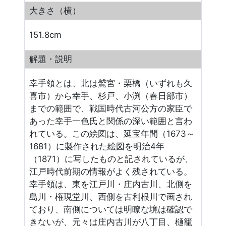
大きさ（横）
151.8cm
解題・説明
幸手領とは、北は鷲宮・栗橋（いずれも久
喜市）から幸手、杉戸、小渕（春日部市）
までの範囲で、戦国時代古河公方の家臣で
あった幸手一色氏と関係の深い範囲と言わ
れている。この絵図は、延宝年間（1673～
1681）に製作された絵図を明治4年
（1871）に写したものと記されているが、
江戸時代前期の情報がよく残されている。
幸手領は、東を江戸川・庄内古川、北側を
島川・権現堂川、西側を古利根川で画され
ており、南側については明瞭な境は確認で
きないが、元々は庄内古川が八丁目、樋籠