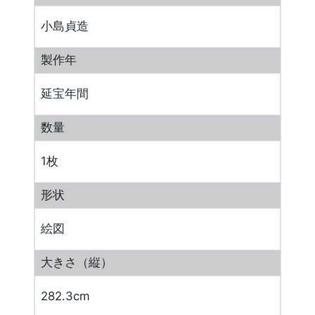
小島貞造
製作年
延宝年間
数量
1枚
形状
絵図
大きさ（縦）
282.3cm