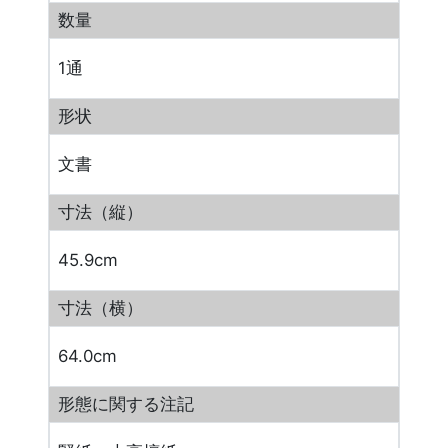
数量
1通
形状
文書
寸法（縦）
45.9cm
寸法（横）
64.0cm
形態に関する注記