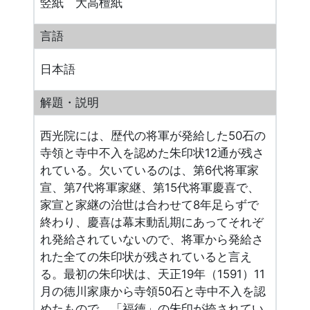
竪紙 大高檀紙
言語
日本語
解題・説明
西光院には、歴代の将軍が発給した50石の
寺領と寺中不入を認めた朱印状12通が残さ
れている。欠いているのは、第6代将軍家
宣、第7代将軍家継、第15代将軍慶喜で、
家宣と家継の治世は合わせて8年足らずで
終わり、慶喜は幕末動乱期にあってそれぞ
れ発給されていないので、将軍から発給さ
れた全ての朱印状が残されていると言え
る。最初の朱印状は、天正19年（1591）11
月の徳川家康から寺領50石と寺中不入を認
めたもので、「福徳」の朱印が捺されてい