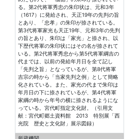
る。第2代将軍秀忠の朱印状は、元和3年
（1617）に発給され、天正19年の先判の旨
とあり、「忠孝」の朱印が捺されている。
第3代将軍家光も天正19年、元和3年の先判
の旨とあり、朱印は「家光」と捺され、以
下歴代将軍の朱印状にはその名が捺されて
いる。第2代将軍秀忠から第5代将軍綱吉の
代までは、以前の発給年月日を全て記し
「先判之旨」となっているが、第8代将軍
吉宗の時から「当家先判之例」として簡略
化されている。また、家光の代まで朱印は
年月日の下に捺されているが、第4代将軍
家綱の時から年号の横に捺されるようにな
っている。宮代町指定文化財。（引用文
献：宮代町郷土資料館 2013 特別展「西
光院 歴史と文化財」展示図録）
所蔵機関