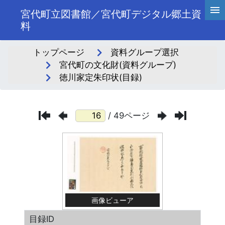
宮代町立図書館／宮代町デジタル郷土資
料
トップページ
資料グループ選択
宮代町の文化財(資料グループ)
徳川家定朱印状(目録)
/ 49ページ
画像ビューア
目録ID