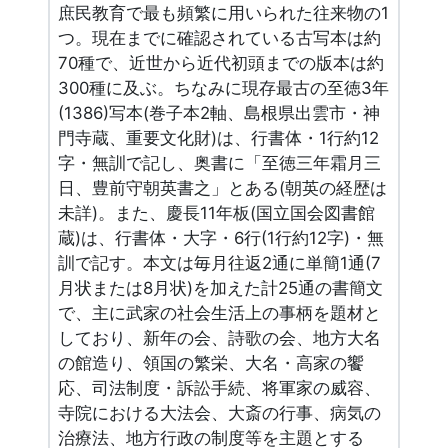
庶民教育で最も頻繁に用いられた往来物の1
つ。現在までに確認されている古写本は約
70種で、近世から近代初頭までの版本は約
300種に及ぶ。ちなみに現存最古の至徳3年
(1386)写本(巻子本2軸、島根県出雲市・神
門寺蔵、重要文化財)は、行書体・1行約12
字・無訓で記し、奥書に「至徳三年霜月三
日、豊前守朝英書之」とある(朝英の経歴は
未詳)。また、慶長11年板(国立国会図書館
蔵)は、行書体・大字・6行(1行約12字)・無
訓で記す。本文は毎月往返2通に単簡1通(7
月状または8月状)を加えた計25通の書簡文
で、主に武家の社会生活上の事柄を題材と
しており、新年の会、詩歌の会、地方大名
の館造り、領国の繁栄、大名・高家の饗
応、司法制度・訴訟手続、将軍家の威容、
寺院における大法会、大斎の行事、病気の
治療法、地方行政の制度等を主題とする