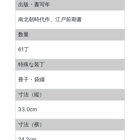
出版・書写年
南北朝時代作、江戸前期書
数量
61丁
特殊な装丁
冊子・袋綴
寸法（縦）
33.0cm
寸法（横）
24.2cm