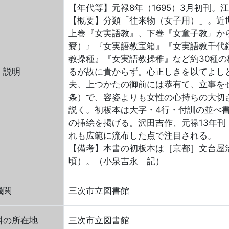
【年代等】元禄8年（1695）3月初刊
【概要】分類「往来物（女子用）」。近
上巻『女実語教』、下巻『女童子教』か
嚢）』『女実語教宝箱』『女実語教千代
教操種』『女実語教操稚』など約30種
・説明
るが故に貴からず。心正しきを以てよし
夫、上つかたの御前には恭有て、立事をせ
条）で、容姿よりも女性の心持ちの大切
説く。初板本は大字・4行・付訓の並べ
の挿絵を掲げる。沢田吉作、元禄13年
れも広範に流布した点で注目される。
【備考】本書の初板本は［京都］文台屋
頃）。（小泉吉永 記）
機関
三次市立図書館
料の所在地
三次市立図書館