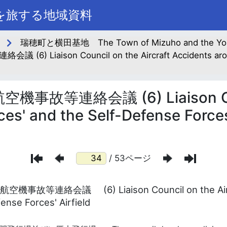
町を旅する地域資料
瑞穂町と横田基地 The Town of Mizuho and the Yoko
son Council on the Aircraft Accidents around t
連絡会議 (6) Liaison Counci
es' and the Self-Defense Forces'
/ 53ページ