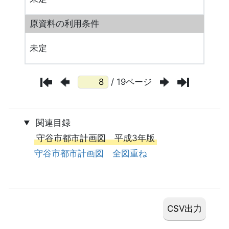
原資料の利用条件
未定
/ 19ページ
関連目録
守谷市都市計画図 平成3年版
守谷市都市計画図 全図重ね