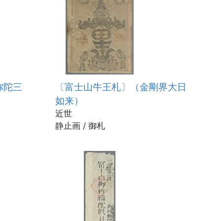
弥陀三
〔富士山牛王札〕（金剛界大日
如来）
近世
静止画 / 御札