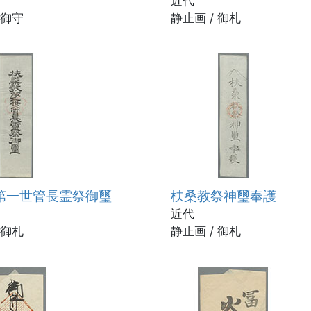
近代
 御守
静止画 / 御札
第一世管長霊祭御璽
枎桑教祭神璽奉護
近代
 御札
静止画 / 御札