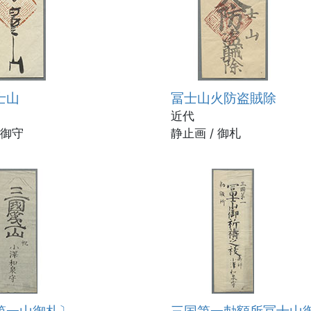
士山
冨士山火防盗賊除
近代
 御守
静止画 / 御札
第一山御札〕
三国第一勅額所冨士山