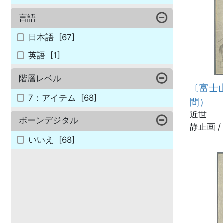
言語
日本語
[67]
英語
[1]
階層レベル
〔富士
7：アイテム
[68]
間）
近世
ボーンデジタル
静止画 /
いいえ
[68]