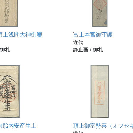
頂上浅間大神御璽
冨士本宮御守護
近代
 御札
静止画 / 御札
御胎内安産生土
頂上御富勢喜（オフセ