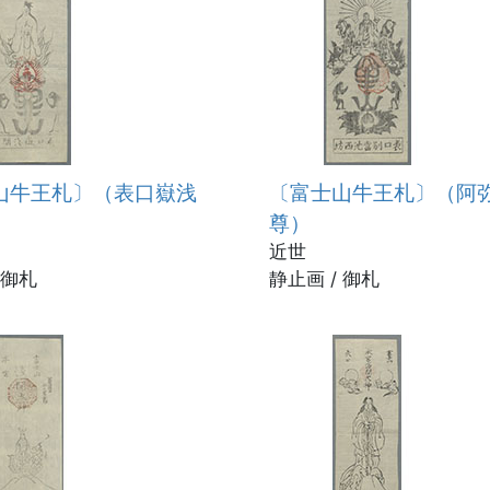
山牛王札〕（表口嶽浅
〔富士山牛王札〕（阿
尊）
近世
 御札
静止画 / 御札