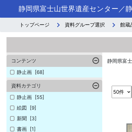
静岡県富士山世界遺産センター／
トップページ
資料グループ選択
館蔵
コンテンツ
静岡県富
静止画
[68]
資料カテゴリ
静止画
[55]
絵図
[9]
新聞
[3]
書画
[1]