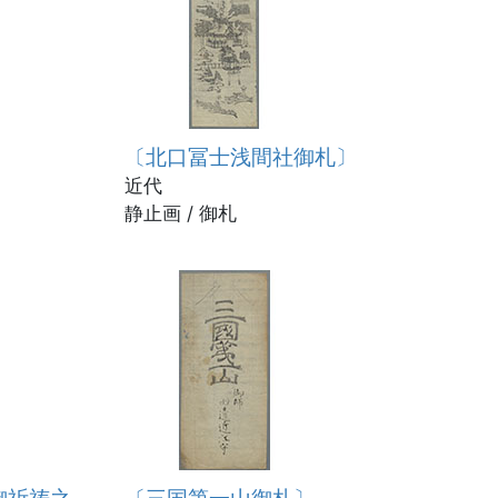
〔北口冨士浅間社御札〕
近代
静止画 / 御札
御祈祷之
〔三国第一山御札〕