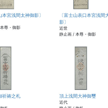
山本宮浅間太神御影〕
〔富士山表口本宮浅間
影〕
/ 本尊・御影
近世
静止画 / 本尊・御影
御祈祷之札
頂上浅間大神御璽
近代