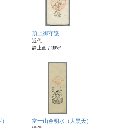
頂上御守護
近代
静止画 / 御守
ギ）
富士山金明水（大黒天）