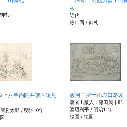
祓
 御札
近代
静止画 / 御札
頂上八峯内院并諸国遠見
駿河国富士山表口略図
著者出版人：藤田與市郎
渡辺利平 / 明治11年
屋勝太郎 / 明治10年
絵図 / 絵図
絵図