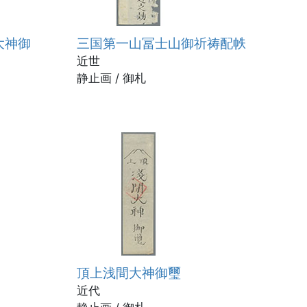
大神御
三国第一山冨士山御祈祷配帙
近世
静止画 / 御札
頂上浅間大神御璽
近代