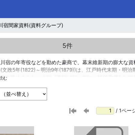
川宿間家資料(資料グループ)
5件
川宿の年寄役などを勤めた豪商で、幕末維新期の膨大な資料
(文政5年(1822)～明治9年(1879))は、江戸時代末期
導役を務めました。小説『夜明け前』では、蜂谷香蔵として
/ 1ペー