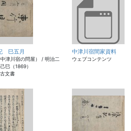
記 巳五月
中津川宿間家資料
中津川宿の問屋） / 明治二
ウェブコンテンツ
己巳（1869）
 古文書