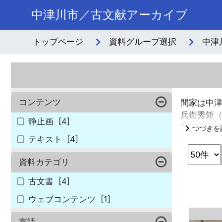
中津川市／古文献アーカイブ
トップページ
資料グループ選択
中津
コンテンツ
間家は中津
兵衛秀矩（
静止画
[4]
官軍の嚮
テキスト
[4]
資料カテゴリ
古文書
[4]
ウェブコンテンツ
[1]
言語