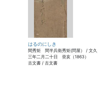
はるのにしき
間秀矩 間半兵衛秀矩(問屋） / 文久
三年二月二十日 癸亥（1863）
古文書 / 古文書