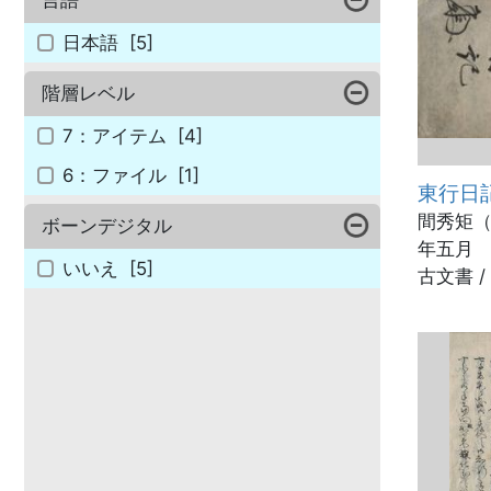
日本語
[5]
階層レベル
7：アイテム
[4]
6：ファイル
[1]
東行日
間秀矩（
ボーンデジタル
年五月 
いいえ
[5]
古文書 /