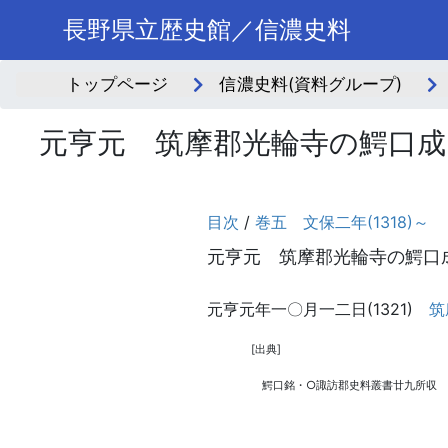
長野県立歴史館／信濃史料
トップページ
信濃史料(資料グループ)
元亨元 筑摩郡光輪寺の鰐口成