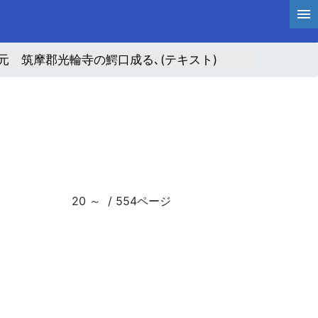
元 筑摩郡光輪寺の鰐口成る､(テキスト)